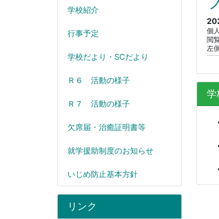
学校紹介
20
個
行事予定
閲
左
学校だより・SCだより
Ｒ６ 活動の様子
学
Ｒ７ 活動の様子
欠席届・治癒証明書等
就学援助制度のお知らせ
いじめ防止基本方針
リンク