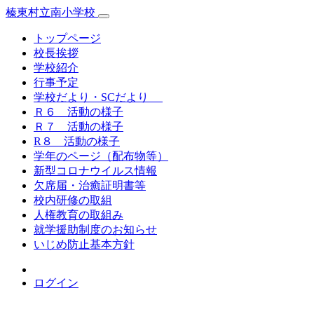
榛東村立南小学校
トップページ
校長挨拶
学校紹介
行事予定
学校だより・SCだより
Ｒ６ 活動の様子
Ｒ７ 活動の様子
R８ 活動の様子
学年のページ（配布物等）
新型コロナウイルス情報
欠席届・治癒証明書等
校内研修の取組
人権教育の取組み
就学援助制度のお知らせ
いじめ防止基本方針
ログイン
榛東村立南小学校