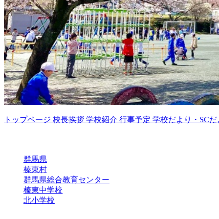
トップページ
校長挨拶
学校紹介
行事予定
学校だより・S
リンク
群馬県
榛東村
群馬県総合教育センター
榛東中学校
北小学校