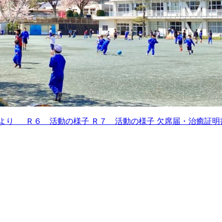
Cだより
Ｒ６ 活動の様子
Ｒ７ 活動の様子
欠席届・治癒証明