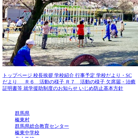
トップページ
校長挨拶
学校紹介
行事予定
学校だより・SC
だより
Ｒ６ 活動の様子
Ｒ７ 活動の様子
欠席届・治癒
証明書等
就学援助制度のお知らせ
いじめ防止基本方針
リンク
群馬県
榛東村
群馬県総合教育センター
榛東中学校