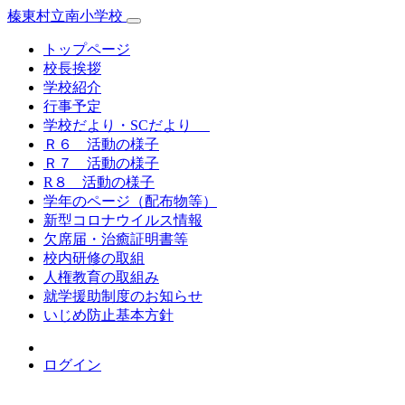
榛東村立南小学校
トップページ
校長挨拶
学校紹介
行事予定
学校だより・SCだより
Ｒ６ 活動の様子
Ｒ７ 活動の様子
R８ 活動の様子
学年のページ（配布物等）
新型コロナウイルス情報
欠席届・治癒証明書等
校内研修の取組
人権教育の取組み
就学援助制度のお知らせ
いじめ防止基本方針
ログイン
榛東村立南小学校