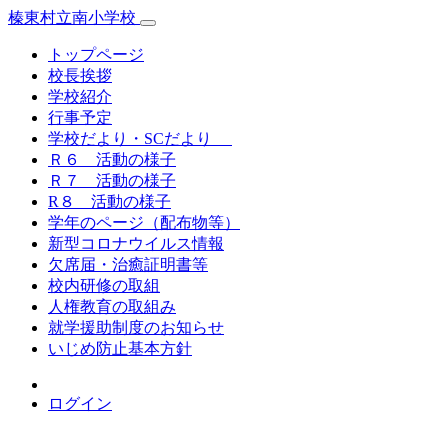
榛東村立南小学校
トップページ
校長挨拶
学校紹介
行事予定
学校だより・SCだより
Ｒ６ 活動の様子
Ｒ７ 活動の様子
R８ 活動の様子
学年のページ（配布物等）
新型コロナウイルス情報
欠席届・治癒証明書等
校内研修の取組
人権教育の取組み
就学援助制度のお知らせ
いじめ防止基本方針
ログイン
榛東村立南小学校