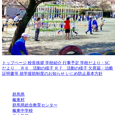
トップページ
校長挨拶
学校紹介
行事予定
学校だより・SC
だより
Ｒ６ 活動の様子
Ｒ７ 活動の様子
欠席届・治癒
証明書等
就学援助制度のお知らせ
いじめ防止基本方針
リンク
群馬県
榛東村
群馬県総合教育センター
榛東中学校